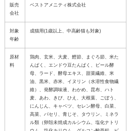
販売
ベストアメニティ株式会社
会社
対象
成猫用(1歳以上、中高齢猫も対象)
年齢
原材
鶏肉、玄米、大麦、鰹節、まぐろ節、米た
料
んぱく、エンドウ豆たんぱく、ビール酵
母、ラード、酵母エキス、甜菜繊維、米
油、黒米、赤米、イヌリン（水溶性食物繊
維）、発酵調味液、わかめ、昆布、ハト
麦、あわ、きび、ひえ、大根葉、ごぼう、
にんじん、キャベツ、セレン酵母、白菜、
高菜、パセリ、青じそ、タウリン、ミネラ
ル類（卵殻未焼成カルシウム、塩化ナトリ
ウム、塩化カリウム、グルコン酸亜鉛、ピ