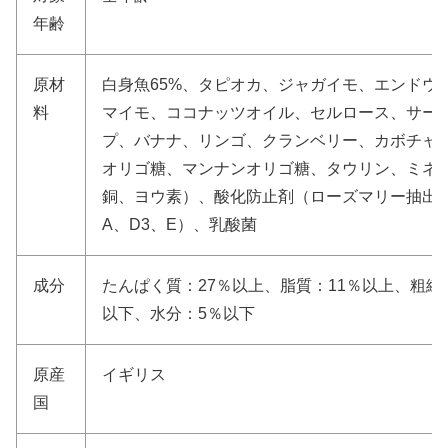
年齢
原材
白身魚65%、タピオカ、ジャガイモ、エンドウ
料
マイモ、ココナッツオイル、セルロース、サー
プ、バナナ、リンゴ、クランベリー、カボチャ
オリゴ糖、マンナンオリゴ糖、タウリン、ミネ
銅、ヨウ素）、酸化防止剤（ローズマリー抽出
A、D3、E）、乳酸菌
成分
たんぱく質：27％以上、脂質：11％以上、粗繊維：
以下、水分：5％以下
原産
イギリス
国