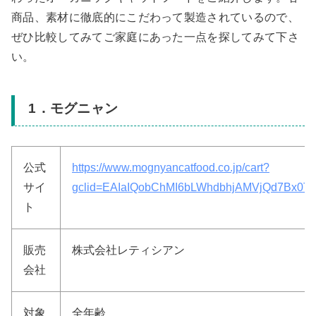
商品、素材に徹底的にこだわって製造されているので、
ぜひ比較してみてご家庭にあった一点を探してみて下さ
い。
1．モグニャン
公式
https://www.mognyancatfood.co.jp/cart?
サイ
gclid=EAIaIQobChMI6bLWhdbhjAMVjQd7Bx0
ト
販売
株式会社レティシアン
会社
対象
全年齢