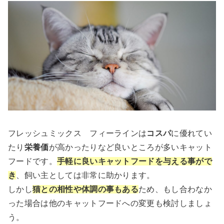
フレッシュミックス フィーラインは
コスパ
に優れてい
たり
栄養価
が高かったりなど良いところが多いキャット
フードです。
手軽に良いキャットフードを与える事がで
き
、飼い主としては非常に助かります。
しかし
猫との相性や体調の事もある
ため、もし合わなか
った場合は他のキャットフードへの変更も検討しましょ
う。