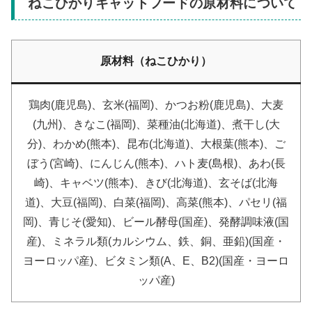
ねこひかりキャットフードの原材料について
原材料（ねこひかり）
鶏肉(鹿児島)、玄米(福岡)、かつお粉(鹿児島)、大麦
(九州)、きなこ(福岡)、菜種油(北海道)、煮干し(大
分)、わかめ(熊本)、昆布(北海道)、大根葉(熊本)、ご
ぼう(宮崎)、にんじん(熊本)、ハト麦(島根)、あわ(長
崎)、キャベツ(熊本)、きび(北海道)、玄そば(北海
道)、大豆(福岡)、白菜(福岡)、高菜(熊本)、パセリ(福
岡)、青じそ(愛知)、ビール酵母(国産)、発酵調味液(国
産)、ミネラル類(カルシウム、鉄、銅、亜鉛)(国産・
ヨーロッパ産)、ビタミン類(A、E、B2)(国産・ヨーロ
ッパ産)