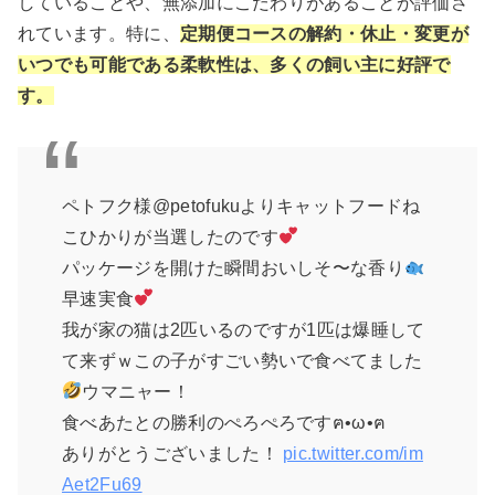
していることや、無添加にこだわりがあることが評価さ
れています。特に、
定期便コースの解約・休止・変更が
いつでも可能である柔軟性は、多くの飼い主に好評で
す。
ペトフク様@petofukuよりキャットフードね
こひかりが当選したのです
パッケージを開けた瞬間おいしそ〜な香り
早速実食
我が家の猫は2匹いるのですが1匹は爆睡して
て来ずｗこの子がすごい勢いで食べてました
ウマニャー！
食べあたとの勝利のぺろぺろですฅ•ω•ฅ
ありがとうございました！
pic.twitter.com/im
Aet2Fu69