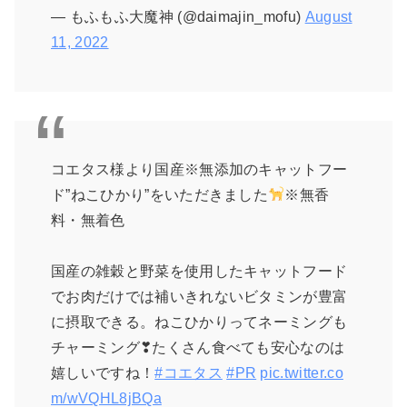
— もふもふ大魔神 (@daimajin_mofu)
August
11, 2022
コエタス様より国産※無添加のキャットフー
ド”ねこひかり”をいただきました
※無香
料・無着色
国産の雑穀と野菜を使用したキャットフード
でお肉だけでは補いきれないビタミンが豊富
に摂取できる。ねこひかりってネーミングも
チャーミング❣たくさん食べても安心なのは
嬉しいですね！
#コエタス
#PR
pic.twitter.co
m/wVQHL8jBQa