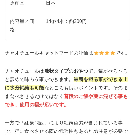
原産国
日本
内容量／価
14g×4本：約200円
格
チャオチュールキャットフードの評価は
です。
チャオチュールは
液状タイプ
の
おやつ
で、猫がぺろぺろ
と舐めて味わう事ができます。
栄養を摂る事ができる上
に水分補給も可能
なところも良いポイントです。そのま
ま食べさせるだけではなく
普段のご飯や薬に混ぜる事も
でき、使用の幅が広いです。
一方で「紅麹問題」により紅麹色素が含まれている事
で、猫に食べさせる際の危険性もあるため注意が必要で