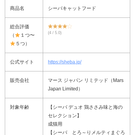
商品名
シーバキャットフード
総合評価
(4 / 5.0)
（
１つ〜
５つ）
公式サイト
https://sheba.jp/
販売会社
マース ジャパン リミテッド（Mars
Japan Limited）
対象年齢
【シーバ デュオ 鶏ささみ味と海の
セレクション】
成猫用
【シーバ とろ～りメルティまぐろ