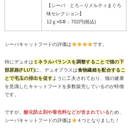
【シーバ とろ～りメルティまぐろ
味セレクション】
12ｇ×8本：702円(税込)
シーバキャットフードの評価は
です。
特にデュオは
ミネラルバランスを調整することで猫の下
部尿路(FLUT)
に、デュオプラスは
食物繊維を配合するこ
とで毛玉の排出を促す
ように工夫されており、猫の健康
を意識したキャットフードを多数販売しているのが特徴
です。
ですが、
酸化防止剤や着色料などが含まれている
ため、
シーバキャットフードの評価は
４つとなりました！