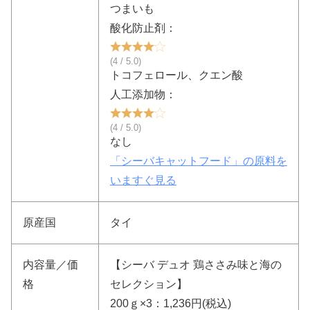
つまいも
酸化防止剤：
(4 / 5.0)
トコフェロール、クエン酸
人工添加物：
(4 / 5.0)
なし
「シーバキャットフード」の原料を
いますぐ見る
原産国
タイ
内容量／価
【シーバ デュオ 鶏ささみ味と海の
格
セレクション】
200ｇ×3：1,236円(税込)