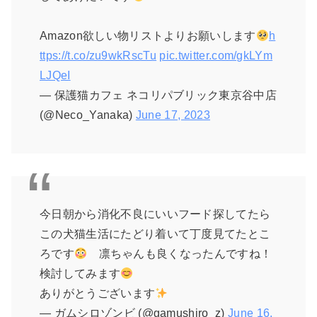
Amazon欲しい物リストよりお願いします
h
ttps://t.co/zu9wkRscTu
pic.twitter.com/gkLYm
LJQeI
— 保護猫カフェ ネコリパブリック東京谷中店
(@Neco_Yanaka)
June 17, 2023
今日朝から消化不良にいいフード探してたら
この犬猫生活にたどり着いて丁度見てたとこ
ろです
凛ちゃんも良くなったんですね！
検討してみます
ありがとうございます
— ガムシロゾンビ (@gamushiro_z)
June 16,