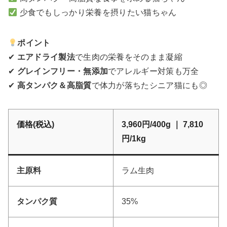
少食でもしっかり栄養を摂りたい猫ちゃん
ポイント
✔
エアドライ製法
で生肉の栄養をそのまま凝縮
✔
グレインフリー・無添加
でアレルギー対策も万全
✔
高タンパク＆高脂質
で体力が落ちたシニア猫にも◎
価格(税込)
3,960円/400g ｜ 7,810
円/1kg
主原料
ラム生肉
タンパク質
35%