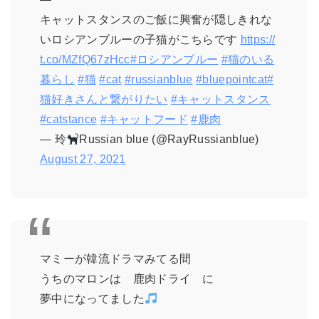
キャットスタンスのご飯に興奮が隠しきれな
いロシアンブルーの子猫がこちらです
https://
t.co/MZfQ67zHcc
#ロシアンブルー
#猫のいる
暮らし
#猫
#cat
#russianblue
#bluepointcat
#
猫好きさんと繋がりたい
#キャットスタンス
#catstance
#キャットフード
#鹿肉
— 玲
Russian blue (@RayRussianblue)
August 27, 2021
マミーが韓流ドラマみてる間
うちのマロンは 鹿肉ドライ に
夢中になってました