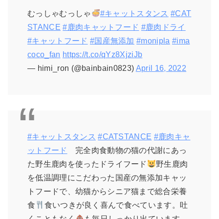
むっしゃむっしゃ
#キャットスタンス
#CAT
STANCE
#鹿肉キャットフード
#鹿肉ドライ
#キャットフード
#国産無添加
#monipla
#ima
coco_fan
https://t.co/qYz8XjziJb
— himi_ron (@bainbain0823)
April 16, 2022
#キャットスタンス
#CATSTANCE
#鹿肉キャ
ットフード
完全肉食動物の猫の代謝にあっ
た野生鹿肉を使ったドライフード
野生鹿肉
を低温調理にこだわった国産の無添加キャッ
トフードで、幼猫からシニア猫まで総合栄養
食
食いつきが良く喜んで食べています。吐
くこともなく
も毎日しっかり出ています。