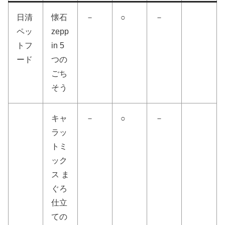
日清
懐石
－
○
－
ペッ
zepp
トフ
in 5
ード
つの
ごち
そう
キャ
－
○
－
ラッ
トミ
ック
ス ま
ぐろ
仕立
ての