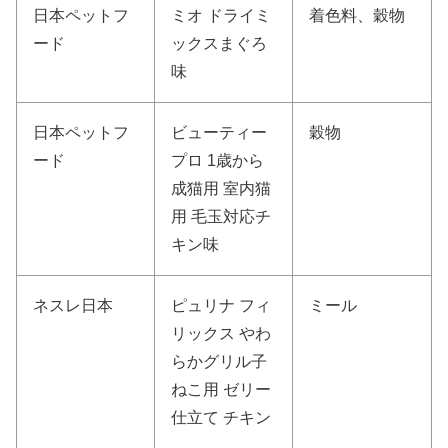
日本ペットフ
ミオ ドライミ
着色料、穀物
ード
ックスまぐろ
味
日本ペットフ
ビューティー
穀物
ード
プロ 1歳から
成猫用 室内猫
用 毛玉対応チ
キン味
ネスレ日本
ピュリナ フィ
ミール
リックス やわ
らかグリル子
ねこ用 ゼリー
仕立て チキン