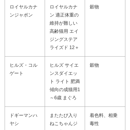
ロイヤルカナ
ロイヤルカナ
穀物
ンジャポン
ン 適正体重の
維持が難しい
高齢猫用 エイ
ジングステア
ライズド 12＋
ヒルズ・コル
ヒルズ サイエ
穀物
ゲート
ンスダイエッ
ト ライト 肥満
傾向の成猫用1
～6歳 まぐろ
ドギーマンハ
またたび入り
着色料、相乗
ヤシ
ねこちゃんジ
毒性