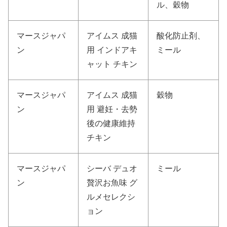
ル、穀物
マースジャパ
アイムス 成猫
酸化防止剤、
ン
用 インドアキ
ミール
ャット チキン
マースジャパ
アイムス 成猫
穀物
ン
用 避妊・去勢
後の健康維持
チキン
マースジャパ
シーバ デュオ
ミール
ン
贅沢お魚味 グ
ルメセレクシ
ョン