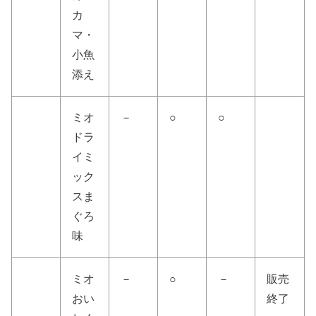
カ
マ・
小魚
添え
ミオ
－
○
○
ドラ
イミ
ック
スま
ぐろ
味
ミオ
－
○
－
販売
おい
終了