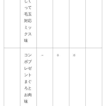
しく
って
毛玉
対応
ミッ
クス
味
コン
－
○
○
ボプ
レゼ
ント
まぐ
ろと
お肉
味