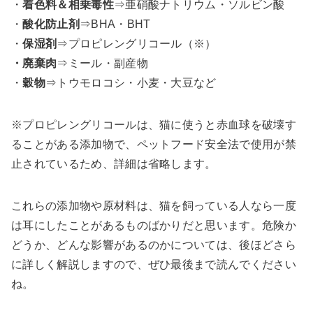
・
着色料＆相乗毒性
⇒亜硝酸ナトリウム・ソルビン酸
・
酸化防止剤
⇒BHA・BHT
・
保湿剤
⇒プロピレングリコール（※）
・廃棄肉
⇒ミール・副産物
・
穀物
⇒トウモロコシ・小麦・大豆など
※プロピレングリコールは、猫に使うと赤血球を破壊す
ることがある添加物で、ペットフード安全法で使用が禁
止されているため、詳細は省略します。
これらの添加物や原材料は、猫を飼っている人なら一度
は耳にしたことがあるものばかりだと思います。危険か
どうか、どんな影響があるのかについては、後ほどさら
に詳しく解説しますので、ぜひ最後まで読んでください
ね。