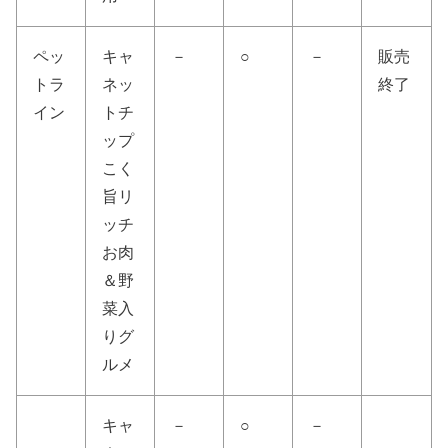
ペッ
キャ
－
○
－
販売
トラ
ネッ
終了
イン
トチ
ップ
こく
旨リ
ッチ
お肉
＆野
菜入
りグ
ルメ
キャ
－
○
－