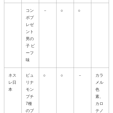
コン
－
○
○
ボプ
レゼ
ント
男の
子 ビ
ーフ
味
ネス
ピュ
○
○
－
カラ
レ日
リナ
メル
本
モン
色
プチ
素、
7種
カロ
のブ
テノ