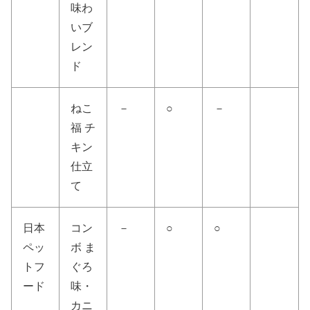
味わ
いブ
レン
ド
ねこ
－
○
－
福 チ
キン
仕立
て
日本
コン
－
○
○
ペッ
ボ ま
トフ
ぐろ
ード
味・
カニ